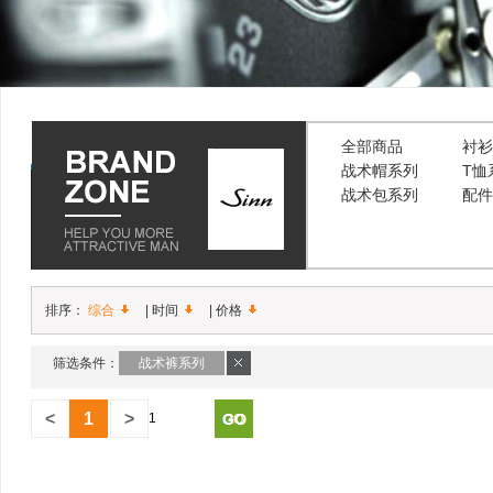
全部商品
衬衫
战术帽系列
T恤
战术包系列
配件
排序：
综合
|
时间
|
价格
筛选条件：
战术裤系列
<
1
>